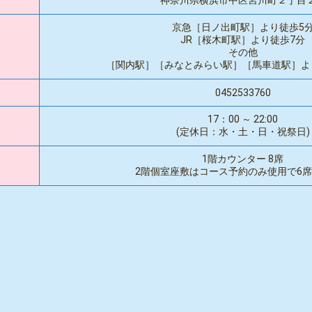
京急［日ノ出町駅］より徒歩5
JR［桜木町駅］より徒歩7分
その他
［関内駅］［みなとみらい駅］［馬車道駅］よ
0452533760
17：00 ～ 22:00
(定休日：水・土・日・祝祭日)
1階カウンター 8席
2階個室座敷はコース予約のみ使用で6