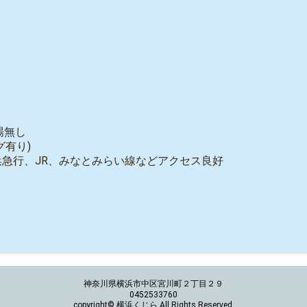
場無し
有り)
急行、JR、みなとみらい線などアクセス良好
神奈川県横浜市中区宮川町２丁目２９
0452533760
copyright© 横浜くじら All Rights Reserved.