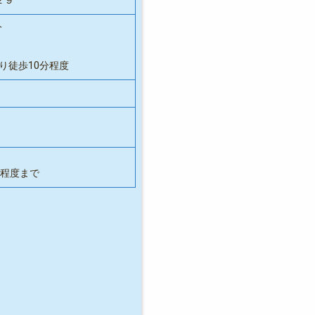
分
り徒歩10分程度
席程度まで