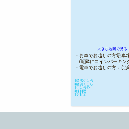
大きな地図で見る
・お車でお越しの方:駐車
(近隣にコインパーキング
・電車でお越しの方：京浜
#横濱くじら
#横浜くじら
#くじらや
#鯨料理
#ジビエ